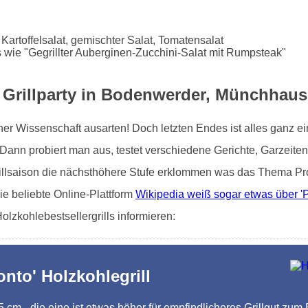
 Kartoffelsalat, gemischter Salat, Tomatensalat
 wie "Gegrillter Auberginen-Zucchini-Salat mit Rumpsteak"
ne Grillparty in Bodenwerder, Münchhau
iner Wissenschaft ausarten! Doch letzten Endes ist alles ganz 
nn probiert man aus, testet verschiedene Gerichte, Garzeiten, o
rillsaison die nächsthöhere Stufe erklommen was das Thema Pro
e beliebte Online-Plattform
Wikipedia weiß sogar etwas über 'P
lzkohlebestsellergrills informieren:
onto' Holzkohlegrill
,5 cm - die eine ist etwas höher für empfindlicheres Grillgut zum