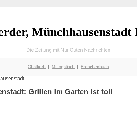
rder, Münchhausenstadt 
Die Zeitung mit Nur Guten Nachrichten
Obstkorb
|
Mittagstisch
|
Branchenbuch
tadt: Grillen im Garten ist toll