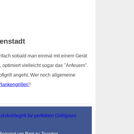
senstadt
einfach sobald man einmal mit einem Gerät
ptimiert vielleicht sogar das "Anfeuern".
figrill angeht. Wer noch allgemeine
lankengrillen'
!
 Beispiel um Brot zu Toasten